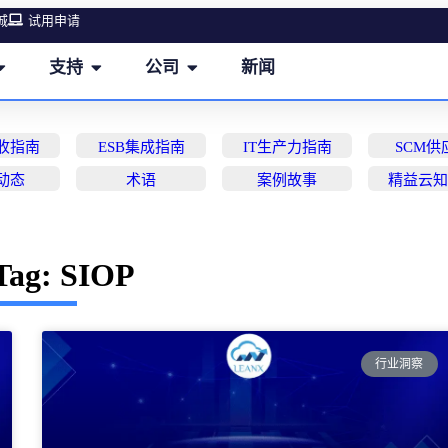
城
试用申请
支持
公司
新闻
营收指南
ESB集成指南
IT生产力指南
SCM供
动态
术语
案例故事
精益云
ag: SIOP
行业洞察