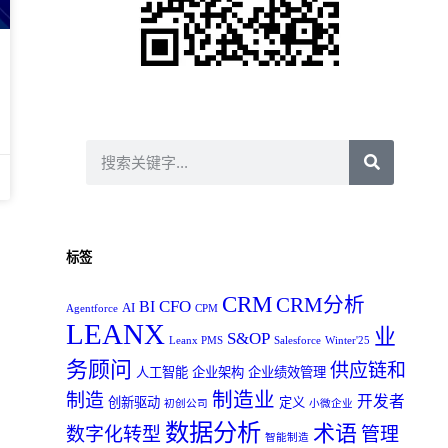
标签
CRM
CRM分析
CFO
BI
AI
Agentforce
CPM
LEANX
业
S&OP
Leanx PMS
Salesforce
Winter'25
务顾问
供应链和
人工智能
企业架构
企业绩效管理
制造业
制造
开发者
创新驱动
定义
初创公司
小微企业
数据分析
术语
数字化转型
管理
智能制造