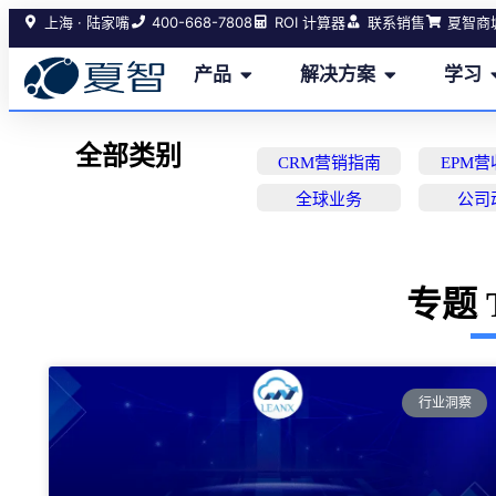
400-668-7808
上海 · 陆家嘴
ROI 计算器
联系销售
夏智商
产品
解决方案
学习
全部类别
CRM营销指南
EPM
全球业务
公司
专题 T
行业洞察