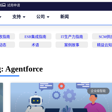
城
试用申请
支持
公司
新闻
营收指南
ESB集成指南
IT生产力指南
SCM供
动态
术语
案例故事
精益云
 Agentforce
企业级智能