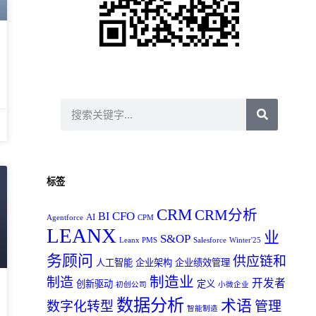
标签
CRM
CRM分析
CFO
BI
AI
Agentforce
CPM
LEANX
业
S&OP
Leanx PMS
Salesforce
Winter'25
务顾问
供应链和
人工智能
企业架构
企业绩效管理
制造业
制造
开发者
创新驱动
定义
初创公司
小微企业
数据分析
术语
数字化转型
管理
智能制造