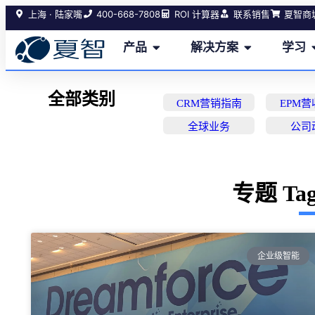
400-668-7808
上海 · 陆家嘴
ROI 计算器
联系销售
夏智商
产品
解决方案
学习
全部类别
CRM营销指南
EPM
全球业务
公司
专题 Tag:
企业级智能