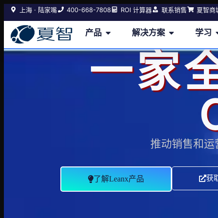
400-668-7808
上海 · 陆家嘴
ROI 计算器
联系销售
夏智商
产品
解决方案
学习
一家
推动销售和运
获
了解Leanx产品