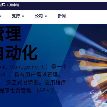
城
试用申请
支持
公司
新闻
管理
自动化
olio Management ）是一个
PM），具有用户需求管理、
理、交互式甘特图。应用程序
程序组合管理 （APM）。