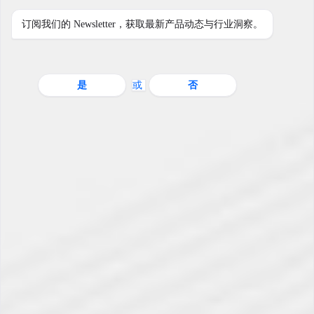
订阅我们的 Newsletter，获取最新产品动态与行业洞察。
全部类别
是
或
否
CRM Blogs
EPM Blogs
ESB集成指南
IT生产力指南
SCM供应链
产品发布
企业级智能
全球业务
Glossary
公司动态
案例故事
精益云知识库
行业洞察
专题 Category: CRM营销指
南