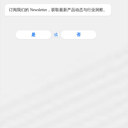
订阅我们的 Newsletter，获取最新产品动态与行业洞察。
全部类别
是
或
否
CRM Blogs
EPM Blogs
ESB集成指南
IT生产力指南
SCM供应链
产品发布
企业级智能
全球业务
Glossary
公司动态
案例故事
精益云知识库
行业洞察
专题 Tag: LEANX