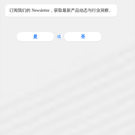
订阅我们的 Newsletter，获取最新产品动态与行业洞察。
是
或
否
Contact Us
一般咨询
电话：(021) 6097-7206
hello@xiazhi.co