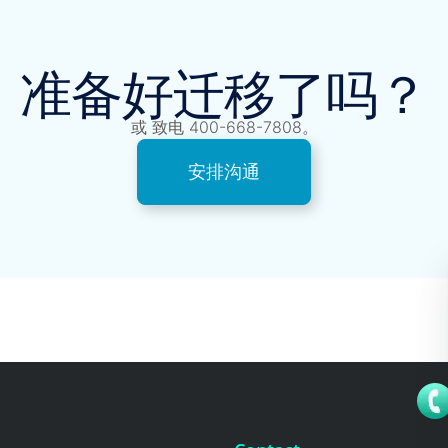
准备好迁移了吗？
或 致电 400-668-7808。
安排沟通