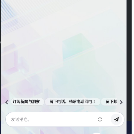
WeChat Account
ng Road, Pudong New
WeChat Channel
订阅新闻与洞察
留下电话。稍后电话回电！
留下邮箱。邮件