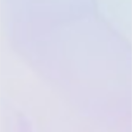
2015年
“夏智”来源于《华夏智软》社区。2011年在上海（东方路8
号）成立 Salesforce China 社交网络，为
系统管理员
、
实
施顾问
提供一个网络交流平台，不定期举办线下沙龙活
动，我们将每一个会员称为 “开拓者 Trailblazer”。他们热
爱学习和发现，热爱分享和鼓励。
在今天，我们将 “反馈 Feedback” 写进到
公司价值观
中。我
们大多的知识来源于网络世界，也将回馈于社会。