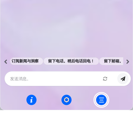
在上海的一间出租屋中，正式开始提供商业服务：
Salesforce CRM 实施服务、Mulesoft ESB 集成服务。三个
人的团队，甚至没有一个完美的商业计划，在云时代浪潮的
推动下，我们觉得可以做更多事情，提供更佳极致的客户体
验，因此我们成立了“上海夏致云”，寓意通过“极致”的云技
术，成为客户信任的技术伙伴。
在我们的
核心共同价值观
中，
信任（TRUST）
写在第一位
置。信任是夏智成长的基石，无论是面向客户、员工、合作
伙伴，我们将尽最大努力捍卫信任。我们深知会遇到不可预
订阅新闻与洞察
留下电话。稍后电话回电！
留下邮箱。邮件
料的挑战和压力，信任就像灯塔一样，照亮前行的道路。
Products
Blogs
客服
首页