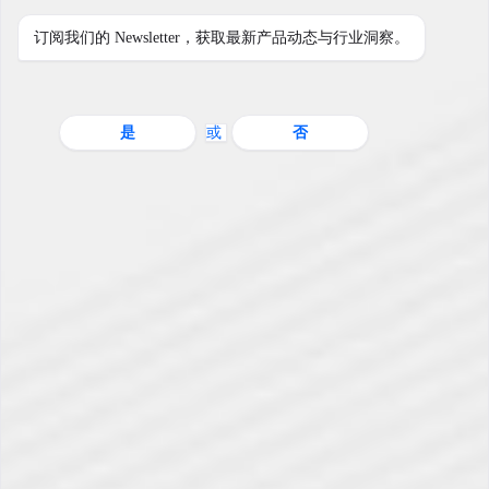
订阅我们的 Newsletter，获取最新产品动态与行业洞察。
全部类别
是
或
否
CRM Blogs
EPM Blogs
ESB集成指南
IT生产力指南
SCM供应链
产品发布
企业级智能
全球业务
Glossary
公司动态
案例故事
精益云知识库
行业洞察
专题 Category: 全球业务