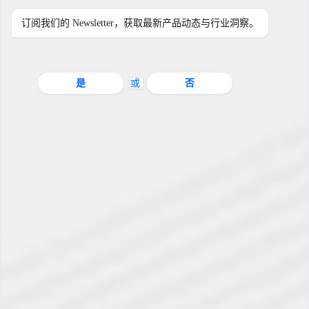
订阅我们的 Newsletter，获取最新产品动态与行业洞察。
是
或
否
跳出历史报表：用前瞻性业务洞察，
驱动未来增长
夏智科技
2026年4月2日
行业洞察