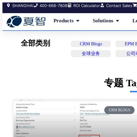
SHANGHAI
400-668-7808
ROI Calculator
Contact Sales
Products
Solutions
L
全部类别
CRM Blogs
EPM B
全球业务
公司
专题 T
CRM BLOGS