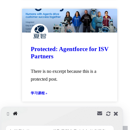
Protected: Agentforce for ISV
Partners
There is no excerpt because this is a
protected post.
学习课程 »