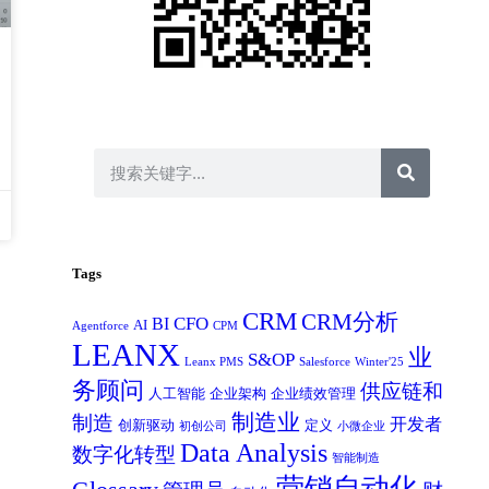
Tags
CRM
CRM分析
CFO
BI
AI
Agentforce
CPM
LEANX
业
S&OP
Leanx PMS
Salesforce
Winter'25
务顾问
供应链和
人工智能
企业架构
企业绩效管理
制造业
制造
开发者
创新驱动
定义
初创公司
小微企业
Data Analysis
数字化转型
智能制造
营销自动化