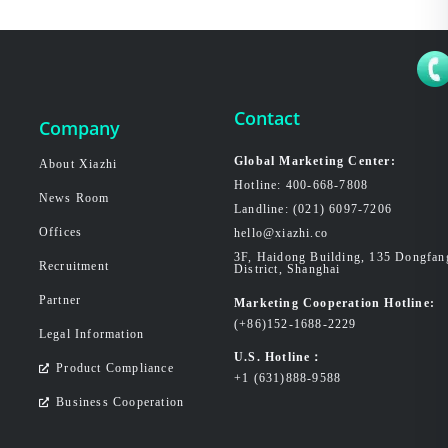
Contact
Company
Global Marketing Center:
About Xiazhi
Hotline: 400-668-7808
News Room
Landline: (021) 6097-7206
Offices
hello@xiazhi.co
3F, Haidong Building, 135 Dongfa
Recruitment
District, Shanghai
Partner
Marketing Cooperation Hotline:
(+86)152-1688-2229
Legal Information
U.S. Hotline：
Product Compliance
+1 (631)888-9588
Business Cooperation