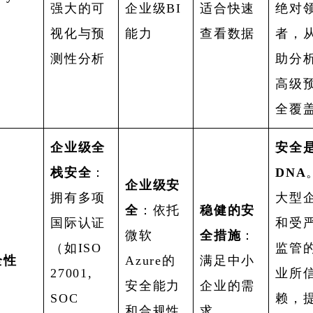
强大的可
企业级BI
适合快速
绝对
视化与预
能力
查看数据
者，
测性分析
助分
高级
全覆
企业级全
安全
栈安全
：
DNA
企业级安
拥有多项
大型
全
：依托
稳健的安
国际认证
和受
微软
全措施
：
（如ISO
监管
全性
Azure的
满足中小
27001,
业所
安全能力
企业的需
SOC
赖，
和合规性
求