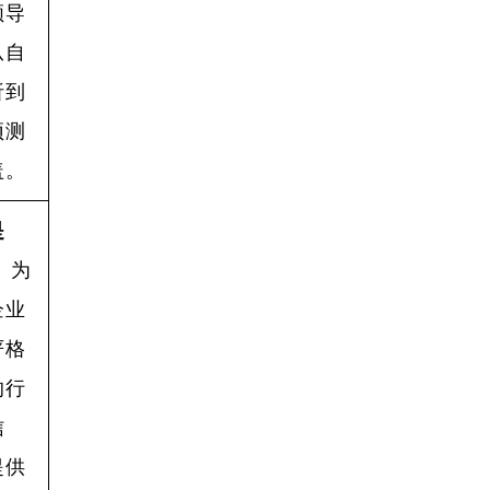
领导
从自
析到
预测
盖。
是
。为
企业
严格
的行
信
提供