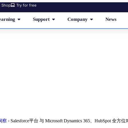
Shop
Try for free
earning
Support
Company
News
force平台 与 Microsoft Dynamic
HubSpot 全方位对比分析
洞察
›
Salesforce平台 与 Microsoft Dynamics 365、HubSpot 