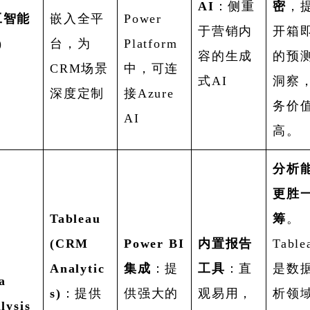
AI
：侧重
密
，
工智能
嵌入全平
Power
于营销内
开箱
)
台，为
Platform
容的生成
的预
CRM场景
中，可连
式AI
洞察
深度定制
接Azure
务价
AI
高。
分析
更胜
Tableau
筹
。
(CRM
Power BI
内置报告
Table
Analytic
集成
：提
工具
：直
是数
a
s)
：提供
供强大的
观易用，
析领
lysis