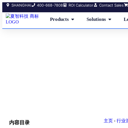
SHANGHAI
400-668-7808
ROI Calculator
Contact Sales
Products
Solutions
L
Sales
主页
›
行业
内容目录