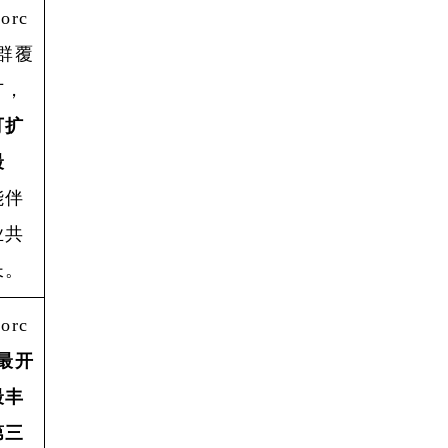
forc
群覆
广，
可扩
最
能伴
业共
长。
forc
最开
最丰
第三