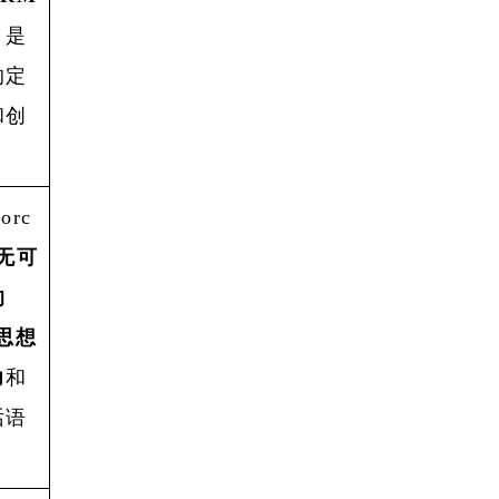
，是
的定
和创
。
forc
无可
的
思想
力
和
话语