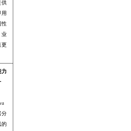
提供
即用
测性
，业
值更
能力
一
au
据分
域的