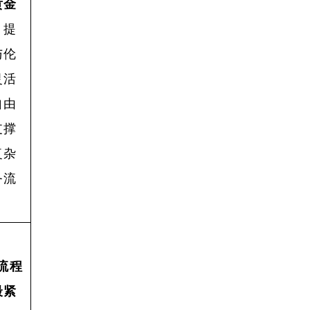
黄金
。提
与伦
灵活
自由
支撑
复杂
务流
流程
最紧