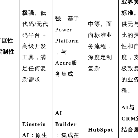
业界
极强
。低
标准
强
。基于
代码/无代
中等
。面
供无
Power
码平台 +
向标准业
比的
扩展性
Platform
高级开发
务流程，
性和
定制性
，与
工具，满
深度定制
度，
Azure服
足任何复
复杂
极致
务集成
杂需求
的业
程。
AI与
AI
CRM
Einstein
Builder
HubSpot
结合
AI
：原生
：集成在