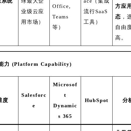
态系统
球最大企
ace（集成
Office,
方应
业级云应
流行SaaS
Teams
态
，
用市场）
工具）
等）
自由
高。
(Platform Capability)
Microsof
Salesforc
t
维度
HubSpot
分
e
Dynamic
s 365