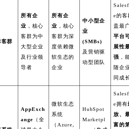
Sales
所有企
所有企
e的客
中小型企
业
，核心
业
，核心
盖最
业
客群为中
客群为深
平台
标客群
(SMBs)
大型企业
度依赖微
展性
及营销驱
及行业领
软生态的
强
，
动型团队
导者
企业
随企
同成
Sales
微软生态
e拥有
AppExch
HubSpot
系统
放、
ange
（全
Marketpl
（Azure,
富的