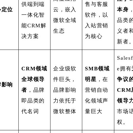
供端到端
售与客服
心定位
云，嵌入
本身
一体化智
软件，以
微软全域
品类
能CRM解
入站营销
生态
义者
决方案
为核心
新者
Sales
CRM领域
企业级软
SMB领域
e拥有
全球领导
件巨头，
明星
，在
争议
牌影响
者
，品牌
品牌影响
营销自动
CRM
即品类的
力依托于
化领域声
领导
代名词
微软整体
量巨大
市场
权。