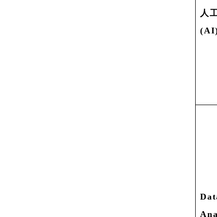
人
(AI
Dat
Ana