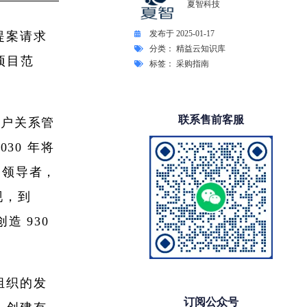
夏智科技
发布于
2025-01-17
的提案请求
分类：
精益云知识库
项目范
标签：
采购指南
联系售前客服
客户关系管
030 年将
市场领导者，
现，到
造 930
您组织的发
订阅公众号