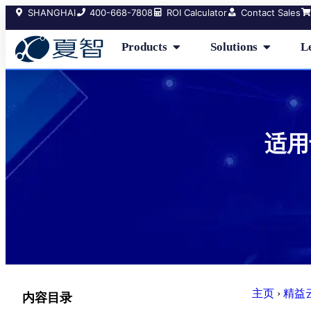
SHANGHAI
400-668-7808
ROI Calculator
Contact Sales
Products
Solutions
L
适用于
主页
›
精益
内容目录