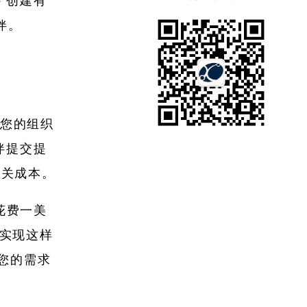
e 创建有
伴。
述了您的组织
伙伴提交提
相关成本。
每花费一美
要实现这样
您的需求