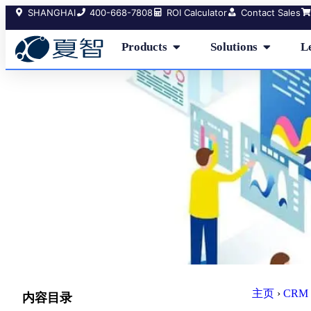
SHANGHAI
400-668-7808
ROI Calculator
Contact Sales
Products
Solutions
L
主页
›
CRM 
内容目录