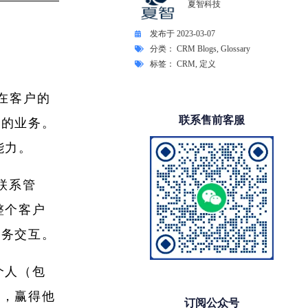
夏智科技
发布于
2023-03-07
分类：
CRM Blogs
,
Glossary
标签：
CRM
,
定义
在客户的
联系售前客服
您的业务。
能力。
联系管
整个客户
服务交互。
个人（包
户，赢得他
订阅公众号