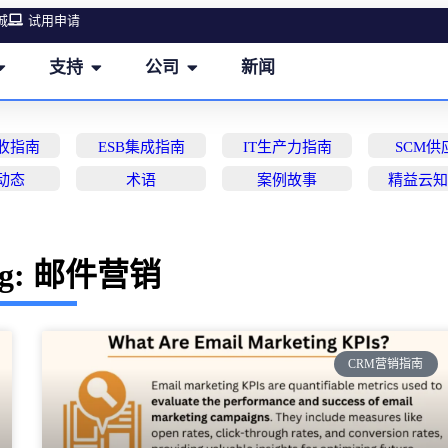
城
试用申请
支持
公司
新闻
营收指南
ESB集成指南
IT生产力指南
SCM供
动态
术语
案例故事
精益云
ag: 邮件营销
CRM营销指南