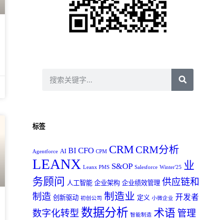
标签
CRM
CRM分析
CFO
BI
AI
Agentforce
CPM
LEANX
业
S&OP
Leanx PMS
Salesforce
Winter'25
务顾问
供应链和
人工智能
企业架构
企业绩效管理
制造业
制造
开发者
创新驱动
定义
初创公司
小微企业
数据分析
术语
数字化转型
管理
智能制造