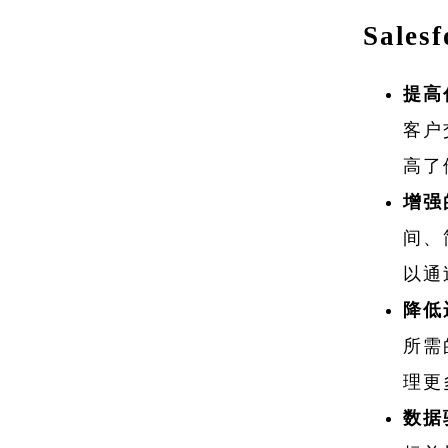
Sales
提高
客户
高了
增强
间、
以通
降低
所需
理更
数据