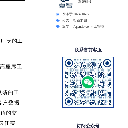
夏智科技
发布于
2024-10-27
分类：
行业洞察
标签：
Agentforce
,
人工智能
提供广泛的工
联系售前客服
在提高座席工
和反馈的工
了客户数据
价值的交
和最佳实
订阅公众号