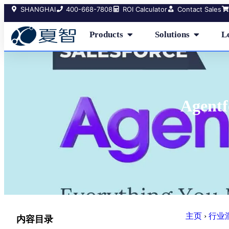
SHANGHAI
400-668-7808
ROI Calculator
Contact Sales
Products
Solutions
L
Age
主页
›
行业
内容目录