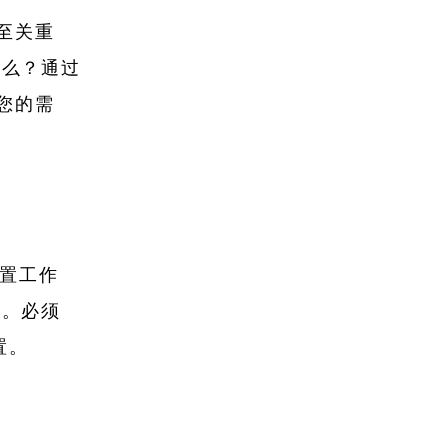
析至关重
什么？通过
足您的需
以配置工作
致。必须
置。