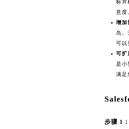
标并
意度
增加
岛。
可以
可扩
是小
满足
Sales
步骤 1