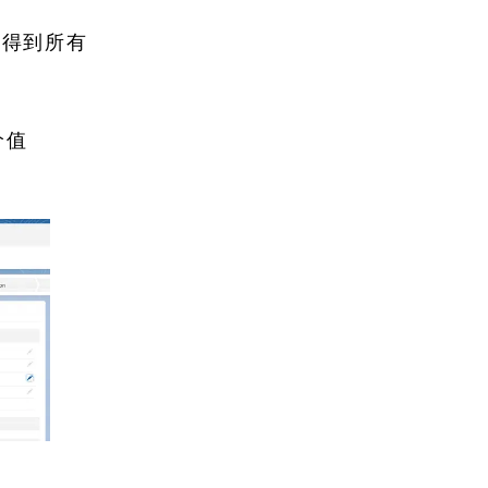
可得到所有
价值