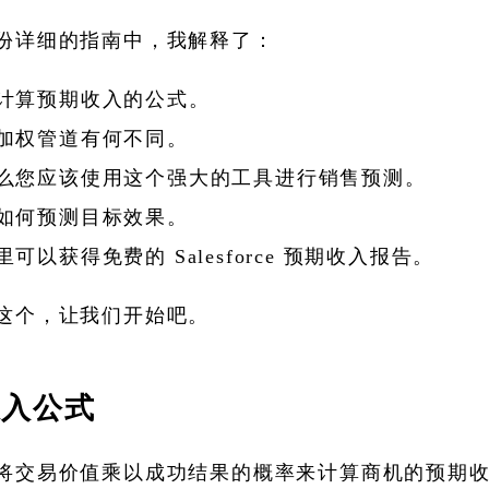
份详细的指南中，我解释了：
计算预期收入的公式。
加权管道有何不同。
么您应该使用这个强大的工具进行销售预测。
如何预测目标效果。
里可以获得免费的 Salesforce 预期收入报告。
这个，让我们开始吧。
收入公式
将交易价值乘以成功结果的概率来计算商机的预期