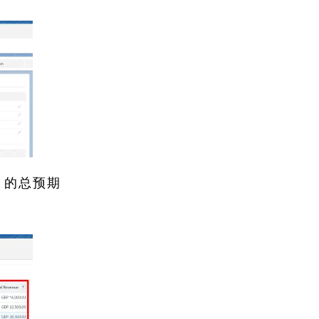
月的总预期