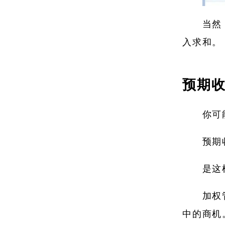
当然
入求和。
预期
你可
预期
是这
加权
中的商机