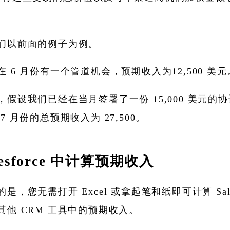
们以前面的例子为例。
在 6 月份有一个管道机会，预期收入为12,500 美元
，假设我们已经在当月签署了一份 15,000 美元的
7 月份的总预期收入为 27,500。
lesforce 中计算预期收入
是，您无需打开 Excel 或拿起笔和纸即可计算 Sales
其他 CRM 工具中的预期收入。