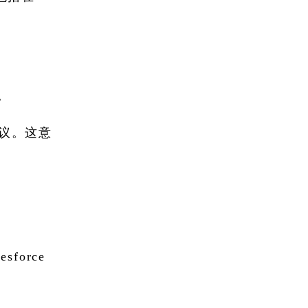
。
协议。这意
force