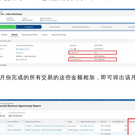
6 月份完成的所有交易的这些金额相加，即可得出该