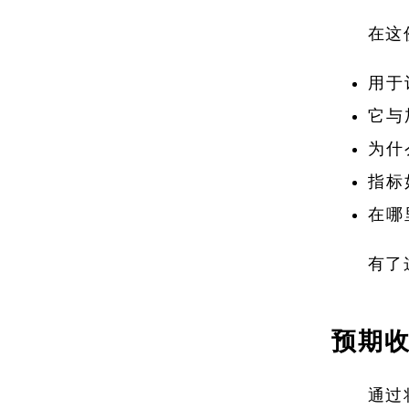
在这
用于
它与
为什
指标
在哪
有了
预期
通过