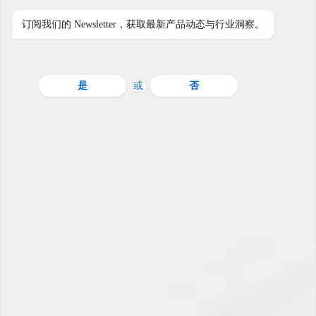
订阅我们的 Newsletter，获取最新产品动态与行业洞察。
是
或
否
销售，库存和运营计划
（SIOP） – 它是什么以及如
何实施
主页
›
Glossary
›
销售，库存和运营计划（SIOP） – 它是什么
以及如何实施
销售、库存与营运计划SIOP的英文全称是Sales,