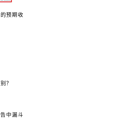
年的预期收
区别？
报告中漏斗