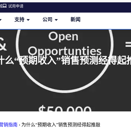
城
试用申请
支持
公司
新闻
什么“预期收入”销售预测经得起
M营销指南
›
为什么“预期收入”销售预测经得起推敲