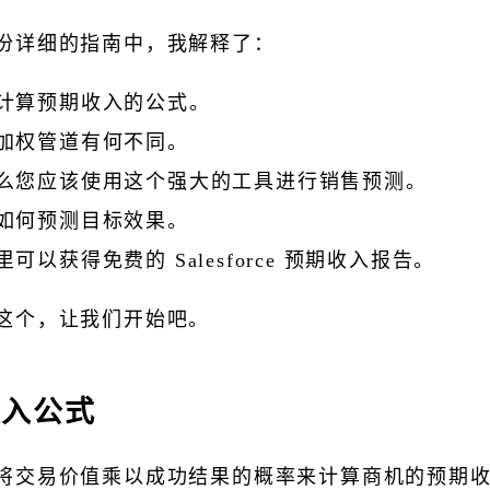
份详细的指南中，我解释了：
计算预期收入的公式。
加权管道有何不同。
么您应该使用这个强大的工具进行销售预测。
如何预测目标效果。
里可以获得免费的 Salesforce 预期收入报告。
这个，让我们开始吧。
收入公式
将交易价值乘以成功结果的概率来计算商机的预期