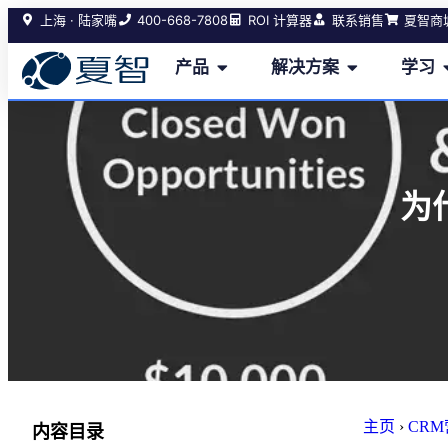
400-668-7808
上海 · 陆家嘴
ROI 计算器
联系销售
夏智商
产品
解决方案
学习
为
主页
›
CR
内容目录