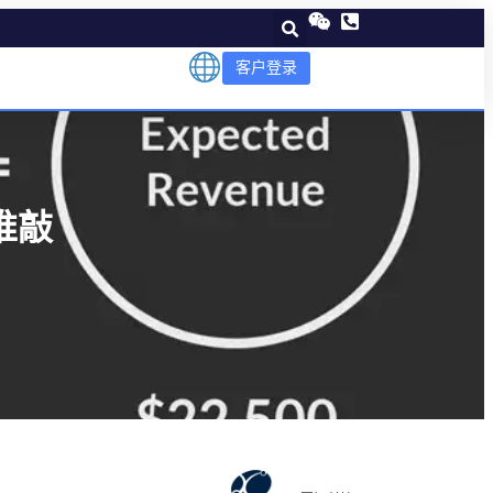
客户登录
推敲