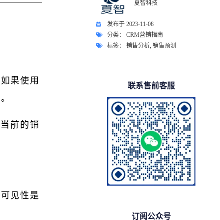
夏智科技
发布于
2023-11-08
分类：
CRM营销指南
标签：
销售分析
,
销售预测
，如果使用
联系售前客服
测。
您当前的销
标可见性是
订阅公众号