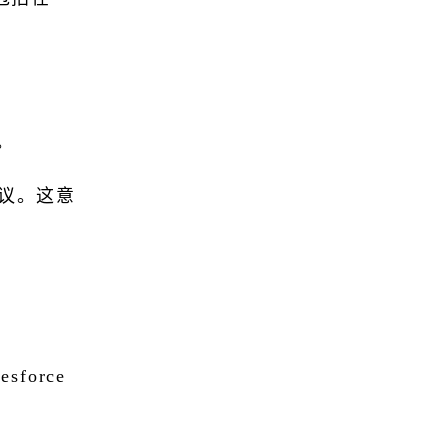
。
协议。这意
force