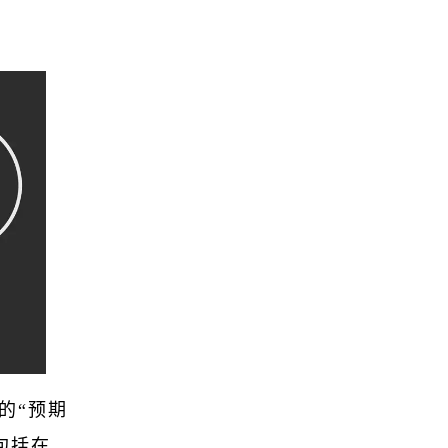
。
的“预期
包括在