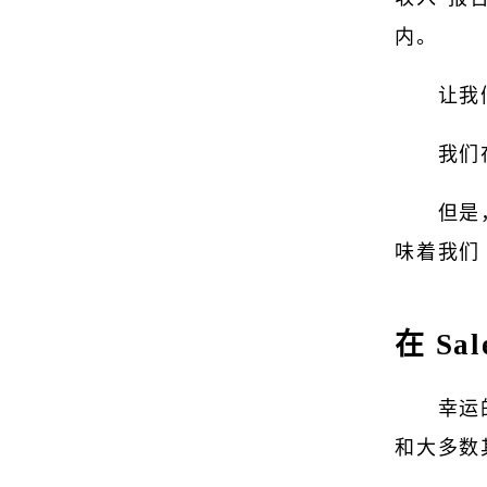
内。
让我
我们
但是
味着我们 
在 Sa
幸运的
和大多数