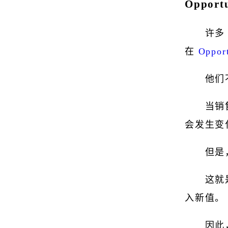
Opport
许多 S
在
Oppor
他们
当销售人
会发生变
但是
这就
入新值。
因此