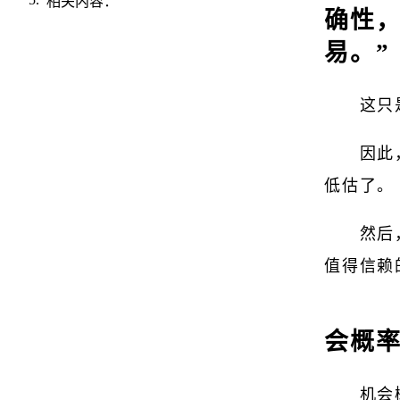
相关内容：
确性
易。”
这只
因此
低估了。
然后
值得信赖
会概
机会