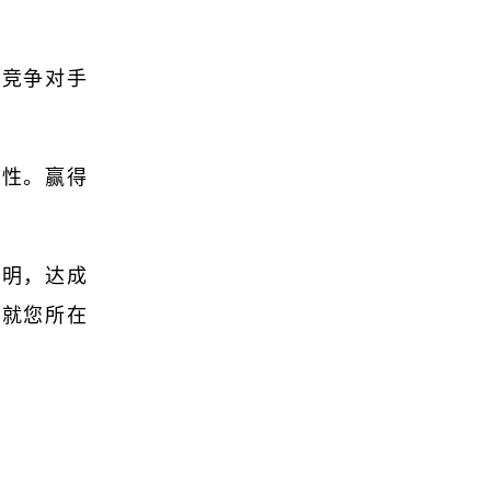
的竞争对手
确性。赢得
表明，达成
请就您所在