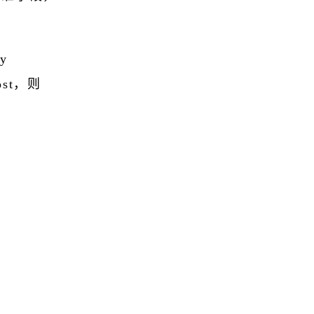
y
Lost，则
。