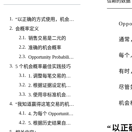
信赖的数据
“以正确的方式使用，机会概率可以提高预测准确性，并从销售漏斗中剔除出应该符合条件的交易。”
Opp
会概率定义
销售交易是二元的
通常
准确的机会概率
每个
Opportunity Probabilities 被锁定到 Opportunity Stages
5 个机会概率最佳实践技巧
有时
1. 调整每笔交易的机会概率
2. 根据证据设定机会概率
尽管
3. 使用非标准机会概率值
机会
“我知道赢得这笔交易的机会是50：50。但是要用你的直觉。将商机概率设置为 49% 或 51%。我想知道你在篱笆的哪一边。
4. 为每个 Opportunity Stage 设置切合实际的默认值
5. 根据历史结果自动设置机会概率
“以正