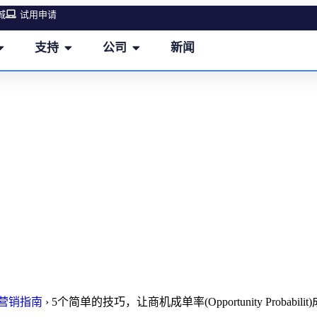
城
试用申请
支持
公司
新闻
单的技巧，让商机成单率(Opportu
Probabilit)成为你值得信赖的数
M营销指南
›
5个简单的技巧，让商机成单率(Opportunity Probabili