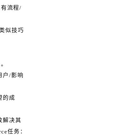
有流程/
或类似技巧
户。
户/影响
望的成
效解决其
rce任务：