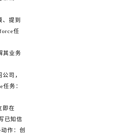
模、提到
rce任
了解其业务
绍公司，
ce任务：
立即在
填写已知信
ce动作：创