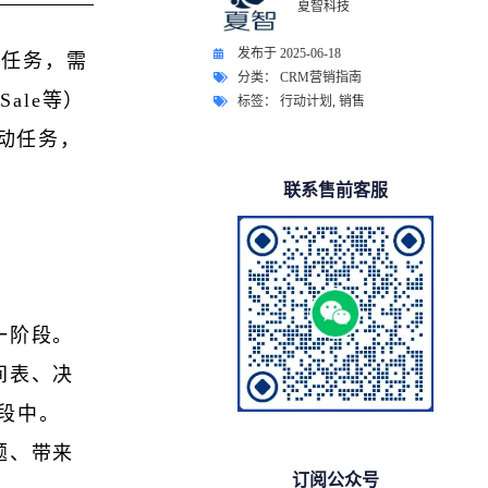
夏智科技
发布于
2025-06-18
动任务，需
分类：
CRM营销指南
 Sale等）
标签：
行动计划
,
销售
行动任务，
联系售前客服
一阶段。
间表、决
字段中。
题、带来
订阅公众号