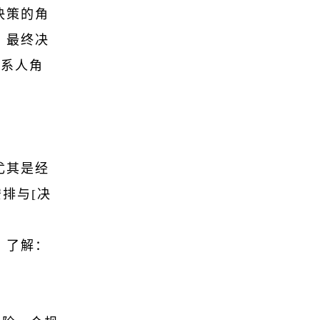
决策的角
、最终决
联系人角
尤其是经
安排与[决
，了解：