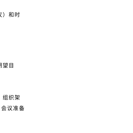
议）和时
期望目
、组织架
务：会议准备