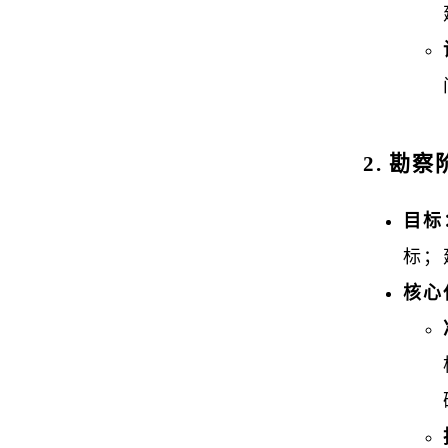
2. 勘察
目标
标；
核心