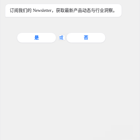
订阅我们的 Newsletter，获取最新产品动态与行业洞察。
是
或
否
拒绝盲目跟风国产化厂商：
Salesforce 双轨服务体系，解
锁企业数字化最优解
主页
›
CRM营销指南
›
拒绝盲目跟风国产化厂商：Salesforce
双轨服务体系，解锁企业数字化最优解
在企业数字化转型深化、数据合规要求日趋严