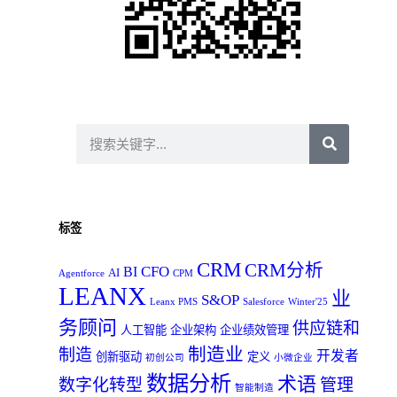
标签
CRM
CRM分析
CFO
BI
AI
Agentforce
CPM
LEANX
业
S&OP
Leanx PMS
Salesforce
Winter'25
务顾问
供应链和
人工智能
企业架构
企业绩效管理
制造业
制造
开发者
创新驱动
定义
初创公司
小微企业
数据分析
术语
数字化转型
管理
智能制造