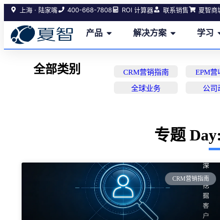
400-668-7808
上海 · 陆家嘴
ROI 计算器
联系销售
夏智商
产品
解决方案
学习
全部类别
CRM营销指南
EPM
全球业务
公司
专题 Day: 
CRM营销指南