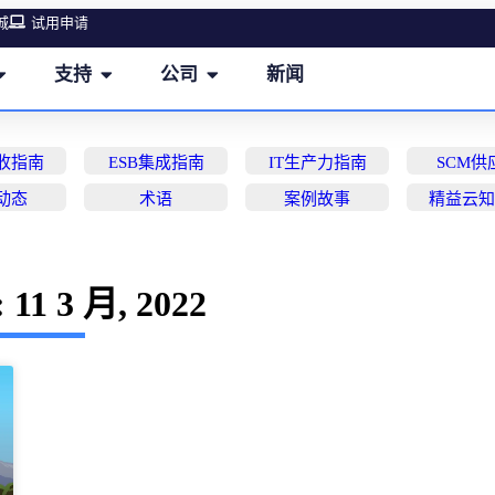
城
试用申请
支持
公司
新闻
营收指南
ESB集成指南
IT生产力指南
SCM供
动态
术语
案例故事
精益云
11 3 月, 2022