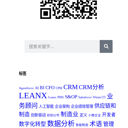
标签
CRM
CRM分析
CFO
BI
AI
Agentforce
CPM
LEANX
业
S&OP
Leanx PMS
Salesforce
Winter'25
务顾问
供应链和
人工智能
企业架构
企业绩效管理
制造业
制造
开发者
创新驱动
定义
初创公司
小微企业
数据分析
术语
数字化转型
管理
智能制造