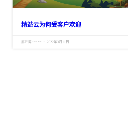
精益云为何受客户欢迎
郝世博 ᴶᵃᵛᵉⁿ ᴴᵃᵒ
2022年3月11日