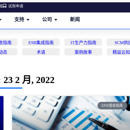
城
试用申请
支持
公司
新闻
营收指南
ESB集成指南
IT生产力指南
SCM供
动态
术语
案例故事
精益云
23 2 月, 2022
EPM营收指南