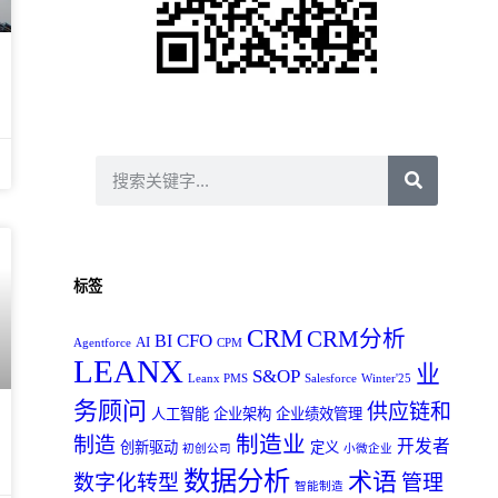
标签
CRM
CRM分析
CFO
BI
AI
Agentforce
CPM
LEANX
业
S&OP
Leanx PMS
Salesforce
Winter'25
务顾问
供应链和
人工智能
企业架构
企业绩效管理
制造业
制造
开发者
创新驱动
定义
初创公司
小微企业
数据分析
术语
数字化转型
管理
智能制造