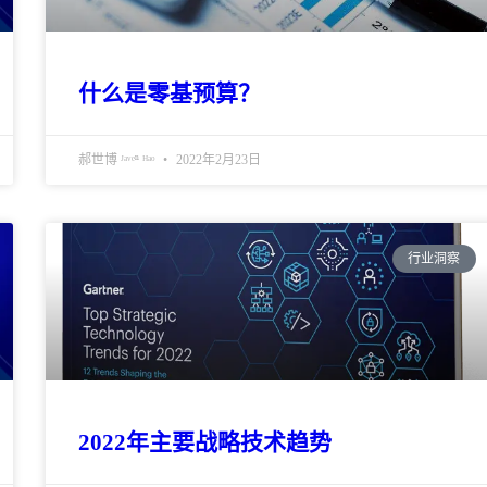
什么是零基预算？
郝世博 ᴶᵃᵛᵉⁿ ᴴᵃᵒ
2022年2月23日
行业洞察
2022年主要战略技术趋势