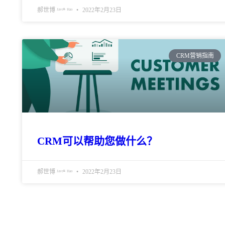
郝世博 ᴶᵃᵛᵉⁿ ᴴᵃᵒ
2022年2月23日
CRM营销指南
CRM可以帮助您做什么？
郝世博 ᴶᵃᵛᵉⁿ ᴴᵃᵒ
2022年2月23日