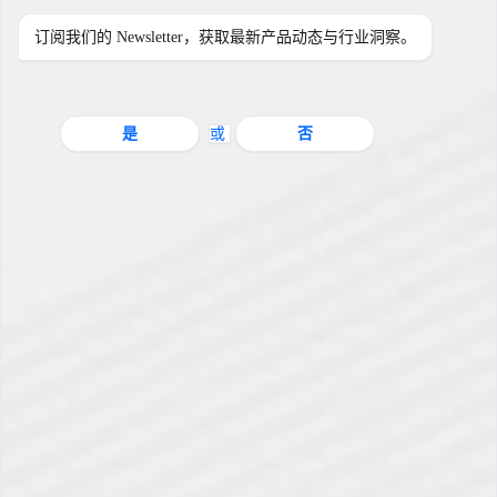
订阅我们的 Newsletter，获取最新产品动态与行业洞察。
CEO商业成长秘诀
是
或
否
夏智精益云
2020年3月14日
IT生产力指南