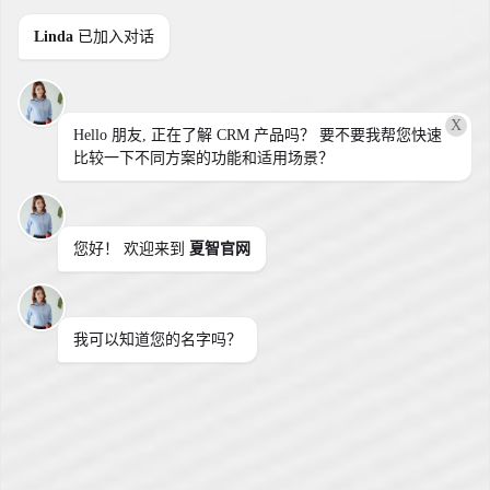
Linda
已加入对话
X
Hello 朋友, 正在了解 CRM 产品吗？ 要不要我帮您快速
比较一下不同方案的功能和适用场景？
您好！ 欢迎来到
夏智官网
我可以知道您的名字吗？
标签
LEANX
CRM
CRM分析
CFO
BI
AI
Agentforce
CPM
业务顾问
S&OP
人工智能
企业架构