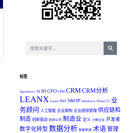
标签
CRM
CRM分析
CFO
BI
AI
Agentforce
CPM
LEANX
业
S&OP
Leanx PMS
Salesforce
Winter'25
务顾问
供应链和
人工智能
企业架构
企业绩效管理
制造业
制造
开发者
创新驱动
定义
初创公司
小微企业
数据分析
术语
数字化转型
管理
智能制造