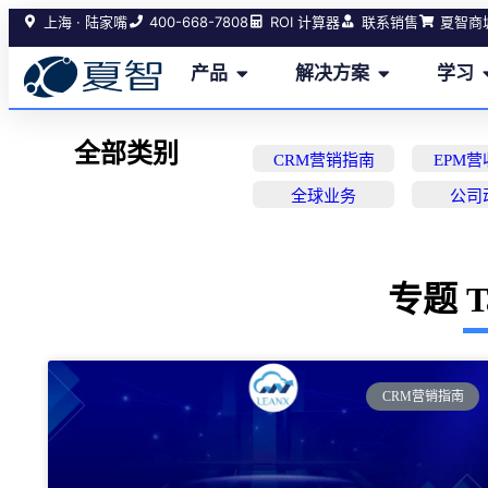
400-668-7808
上海 · 陆家嘴
ROI 计算器
联系销售
夏智商
产品
解决方案
学习
全部类别
CRM营销指南
EPM
全球业务
公司
专题 T
CRM营销指南