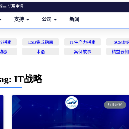
城
试用申请
支持
公司
新闻
营收指南
ESB集成指南
IT生产力指南
SCM供
动态
术语
案例故事
精益云
ag: IT战略
行业洞察