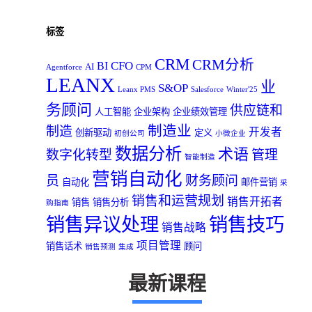
标签
CRM
CRM分析
CFO
BI
AI
Agentforce
CPM
LEANX
业
S&OP
Leanx PMS
Salesforce
Winter'25
务顾问
供应链和
人工智能
企业架构
企业绩效管理
制造业
制造
开发者
创新驱动
定义
初创公司
小微企业
数据分析
术语
数字化转型
管理
智能制造
营销自动化
员
财务顾问
自动化
邮件营销
采
销售和运营规划
销售开拓者
销售
销售分析
购指南
销售异议处理
销售技巧
销售战略
项目管理
销售话术
顾问
销售预测
集成
最新课程