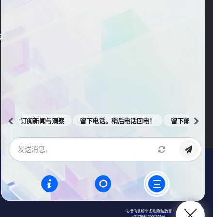
官方视频号
海东大楼3楼
订阅新闻与洞察
留下电话。稍后电话回电！
留下邮箱。邮件
法律信息
服务条款
隐私政策
沪ICP备13000388号