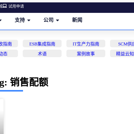
城
试用申请
支持
公司
新闻
营收指南
ESB集成指南
IT生产力指南
SCM供
动态
术语
案例故事
精益云
ag: 销售配额