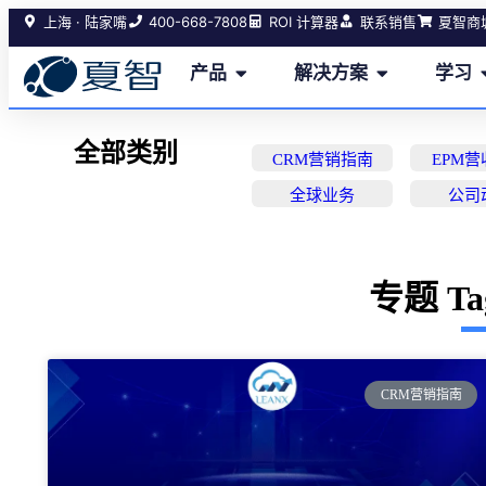
400-668-7808
上海 · 陆家嘴
ROI 计算器
联系销售
夏智商
产品
解决方案
学习
全部类别
CRM营销指南
EPM
全球业务
公司
专题 T
CRM营销指南