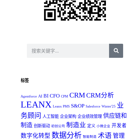
标签
CRM
CRM分析
CFO
BI
AI
Agentforce
CPM
LEANX
业
S&OP
Leanx PMS
Salesforce
Winter'25
务顾问
供应链和
人工智能
企业架构
企业绩效管理
制造业
制造
开发者
创新驱动
定义
初创公司
小微企业
数据分析
术语
数字化转型
管理
智能制造