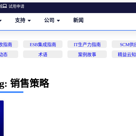
城
试用申请
支持
公司
新闻
营收指南
ESB集成指南
IT生产力指南
SCM供
动态
术语
案例故事
精益云
ag: 销售策略