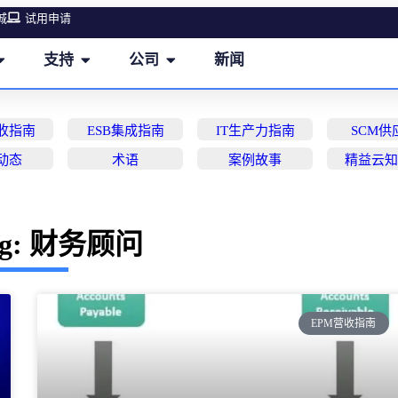
城
试用申请
支持
公司
新闻
营收指南
ESB集成指南
IT生产力指南
SCM供
动态
术语
案例故事
精益云
ag: 财务顾问
EPM营收指南