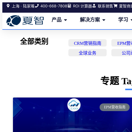
400-668-7808
上海 · 陆家嘴
ROI 计算器
联系销售
夏智商
产品
解决方案
学习
全部类别
CRM营销指南
EPM
全球业务
公司
专题 T
EPM营收指南