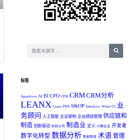
标签
CRM
CRM分析
CFO
BI
AI
Agentforce
CPM
LEANX
业
S&OP
Leanx PMS
Salesforce
Winter'25
务顾问
供应链和
人工智能
企业架构
企业绩效管理
制造业
制造
开发者
创新驱动
定义
初创公司
小微企业
数据分析
术语
数字化转型
管理
智能制造