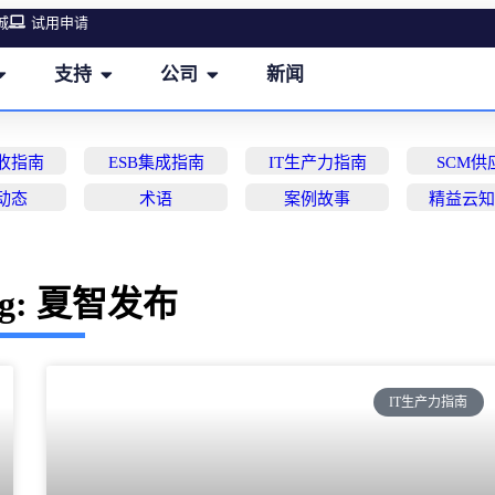
城
试用申请
支持
公司
新闻
营收指南
ESB集成指南
IT生产力指南
SCM供
动态
术语
案例故事
精益云
ag: 夏智发布
IT生产力指南