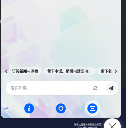
官方视频号
海东大楼3楼
订阅新闻与洞察
留下电话。稍后电话回电！
留下邮箱。邮件
法律信息
服务条款
隐私政策
沪ICP备13000388号