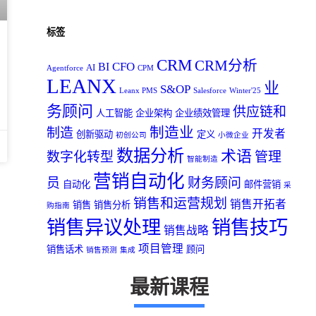
标签
CRM
CRM分析
CFO
BI
AI
Agentforce
CPM
LEANX
业
S&OP
Leanx PMS
Salesforce
Winter'25
务顾问
供应链和
人工智能
企业架构
企业绩效管理
制造业
制造
开发者
创新驱动
定义
初创公司
小微企业
数据分析
术语
数字化转型
管理
智能制造
营销自动化
员
财务顾问
自动化
邮件营销
采
销售和运营规划
销售开拓者
销售
销售分析
购指南
销售异议处理
销售技巧
销售战略
项目管理
销售话术
顾问
销售预测
集成
最新课程