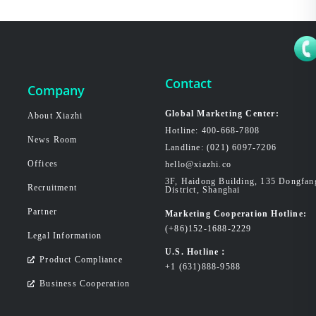
Contact
Company
Global Marketing Center:
About Xiazhi
Hotline: 400-668-7808
News Room
Landline: (021) 6097-7206
Offices
hello@xiazhi.co
3F, Haidong Building, 135 Dongfa
Recruitment
District, Shanghai
Partner
Marketing Cooperation Hotline:
(+86)152-1688-2229
Legal Information
U.S. Hotline：
Product Compliance
+1 (631)888-9588
Business Cooperation