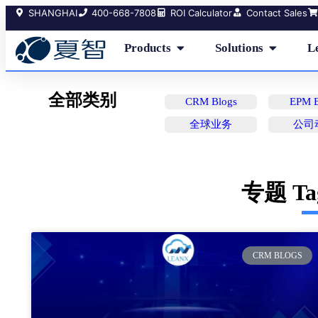
SHANGHAI
400-668-7808
ROI Calculator
Contact Sales
Products
Solutions
L
全部类别
CRM Blogs
EPM B
全球业务
公司
专题 T
CRM BLOGS