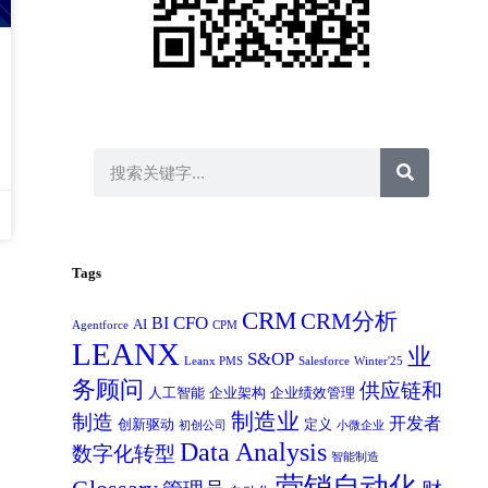
Tags
CRM
CRM分析
CFO
BI
AI
Agentforce
CPM
LEANX
业
S&OP
Leanx PMS
Salesforce
Winter'25
务顾问
供应链和
人工智能
企业架构
企业绩效管理
制造业
制造
开发者
创新驱动
定义
初创公司
小微企业
Data Analysis
数字化转型
智能制造
营销自动化