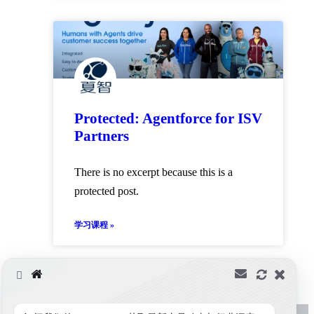
Protected: Agentforce for ISV
Partners
There is no excerpt because this is a
protected post.
学习课程 »