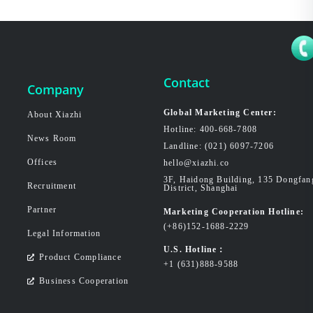
Contact
Company
Global Marketing Center:
About Xiazhi
Hotline: 400-668-7808
News Room
Landline: (021) 6097-7206
Offices
hello@xiazhi.co
3F, Haidong Building, 135 Dongfa
Recruitment
District, Shanghai
Partner
Marketing Cooperation Hotline:
(+86)152-1688-2229
Legal Information
U.S. Hotline：
Product Compliance
+1 (631)888-9588
Business Cooperation