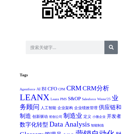
Tags
CRM
CRM分析
CFO
BI
AI
Agentforce
CPM
LEANX
业
S&OP
Leanx PMS
Salesforce
Winter'25
务顾问
供应链和
人工智能
企业架构
企业绩效管理
制造业
制造
开发者
创新驱动
定义
初创公司
小微企业
Data Analysis
数字化转型
智能制造
营销自动化