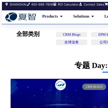
SHANGHAI
400-668-7808
ROI Calculator
Contact Sales
Products
Solutions
L
全部类别
CRM Blogs
EPM B
全球业务
公司
专题 Day: 
CRM BLOGS