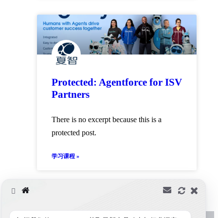
Protected: Agentforce for ISV
Partners
There is no excerpt because this is a
protected post.
学习课程 »