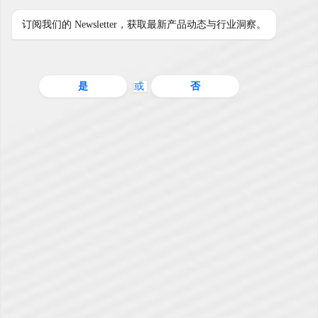
订阅我们的 Newsletter，获取最新产品动态与行业洞察。
全部类别
是
或
否
CRM Blogs
EPM Blogs
ESB集成指南
IT生产力指南
SCM供应链
产品发布
企业级智能
全球业务
Glossary
公司动态
案例故事
精益云知识库
行业洞察
专题 Day: June 1, 2024