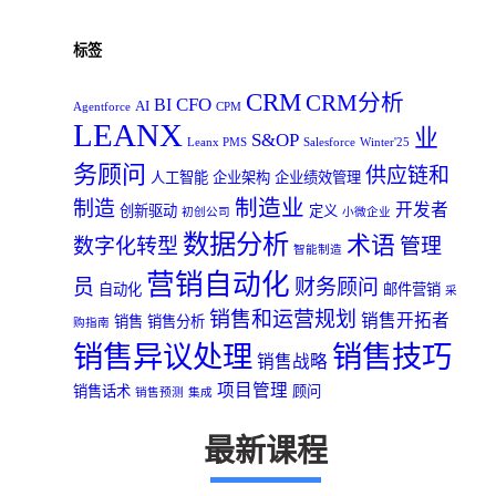
标签
CRM
CRM分析
CFO
BI
AI
Agentforce
CPM
LEANX
业
S&OP
Leanx PMS
Salesforce
Winter'25
务顾问
供应链和
人工智能
企业架构
企业绩效管理
制造业
制造
开发者
创新驱动
定义
初创公司
小微企业
数据分析
术语
数字化转型
管理
智能制造
营销自动化
员
财务顾问
自动化
邮件营销
采
销售和运营规划
销售开拓者
销售
销售分析
购指南
销售异议处理
销售技巧
销售战略
项目管理
销售话术
顾问
销售预测
集成
最新课程