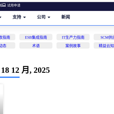
城
试用申请
支持
公司
新闻
营收指南
ESB集成指南
IT生产力指南
SCM供
动态
术语
案例故事
精益云
18 12 月, 2025