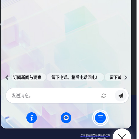
官方视频号
海东大楼3楼
订阅新闻与洞察
留下电话。稍后电话回电！
留下邮箱。邮件
法律信息
服务条款
隐私政策
沪ICP备13000388号