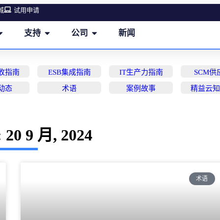
城
试用申请
支持
公司
新闻
营收指南
ESB集成指南
IT生产力指南
SCM供
动态
术语
案例故事
精益云
20 9 月, 2024
术语