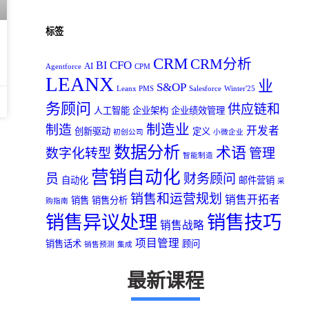
标签
CRM
CRM分析
CFO
BI
AI
Agentforce
CPM
LEANX
业
S&OP
Leanx PMS
Salesforce
Winter'25
务顾问
供应链和
人工智能
企业架构
企业绩效管理
制造业
制造
开发者
创新驱动
定义
初创公司
小微企业
数据分析
术语
数字化转型
管理
智能制造
营销自动化
员
财务顾问
自动化
邮件营销
采
销售和运营规划
销售开拓者
销售
销售分析
购指南
销售异议处理
销售技巧
销售战略
项目管理
销售话术
顾问
销售预测
集成
最新课程