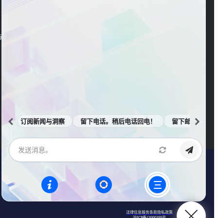
官方视频号
海东大楼3楼
订阅新闻与洞察
留下电话。稍后电话回电！
留下邮箱。邮件
法律信息
服务条款
隐私政策
沪ICP备13000388号