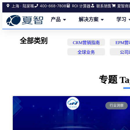
400-668-7808
上海 · 陆家嘴
ROI 计算器
联系销售
夏智商
产品
解决方案
学习
全部类别
CRM营销指南
EPM
全球业务
公司
专题 T
行业洞察