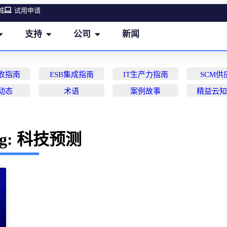
城
试用申请
支持
公司
新闻
营收指南
ESB集成指南
IT生产力指南
SCM供
动态
术语
案例故事
精益云
ag: 科技预测