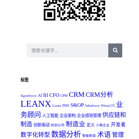
标签
CRM
CRM分析
CFO
BI
AI
Agentforce
CPM
LEANX
业
S&OP
Leanx PMS
Salesforce
Winter'25
务顾问
供应链和
人工智能
企业架构
企业绩效管理
制造业
制造
开发者
创新驱动
定义
初创公司
小微企业
数据分析
术语
数字化转型
管理
智能制造