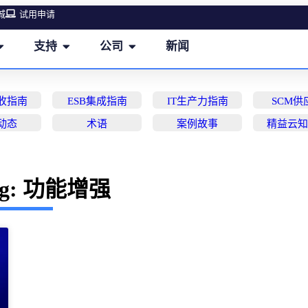
城
试用申请
支持
公司
新闻
营收指南
ESB集成指南
IT生产力指南
SCM供
动态
术语
案例故事
精益云
ag: 功能增强