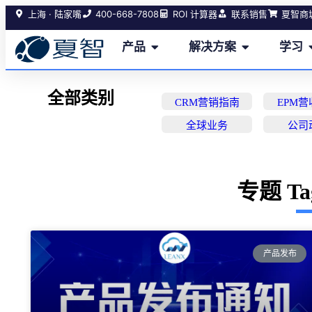
400-668-7808
上海 · 陆家嘴
ROI 计算器
联系销售
夏智商
产品
解决方案
学习
全部类别
CRM营销指南
EPM
全球业务
公司
专题 T
产品发布