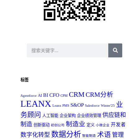
标签
CRM
CRM分析
CFO
BI
AI
Agentforce
CPM
LEANX
业
S&OP
Leanx PMS
Salesforce
Winter'25
务顾问
供应链和
人工智能
企业架构
企业绩效管理
制造业
制造
开发者
创新驱动
定义
初创公司
小微企业
数据分析
术语
数字化转型
管理
智能制造