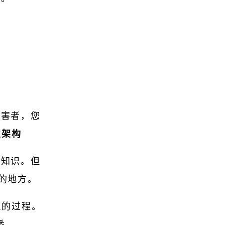
受害者，您
企业架构
台知识。但
同的地方。
EA的过程。
悉