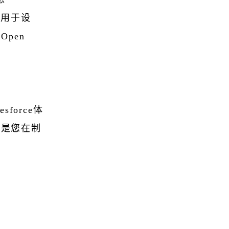
种用于设
pen
force体
致是您在制