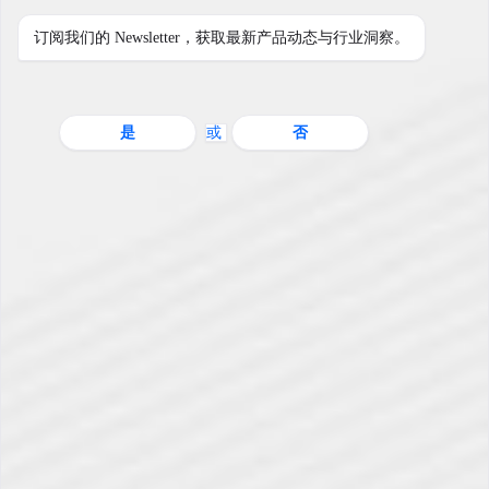
订阅我们的 Newsletter，获取最新产品动态与行业洞察。
是
或
否
成功销售领导的 6 个特征
主页
›
CRM Blogs
›
成功销售领导的 6 个特征
想知道成为一名优秀的销售领导者需要什么吗？
以下是您需要培养的关键技能。
在许多组织中，表现最好的人通常会被提升到销
售领导职位。但是，能够达成交易并不能自动使你成