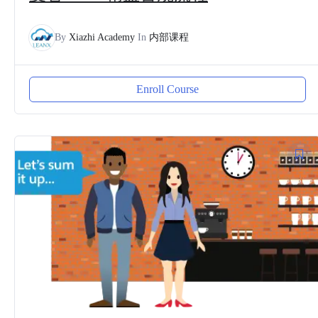
By
Xiazhi Academy
In
内部课程
Enroll Course