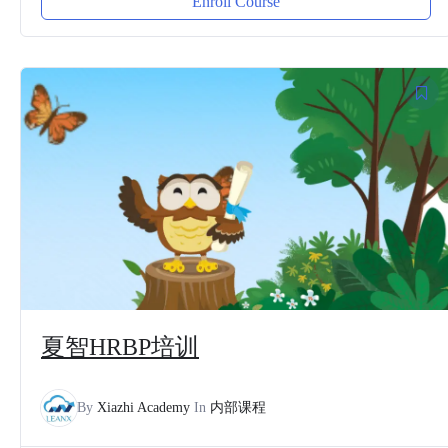
Enroll Course
夏智HRBP培训
By
Xiazhi Academy
In
内部课程