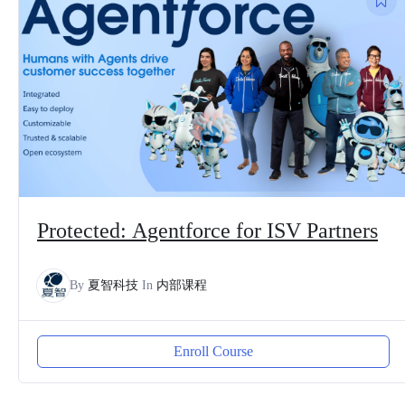
Protected: Agentforce for ISV Partners
By
夏智科技
In
内部课程
Enroll Course