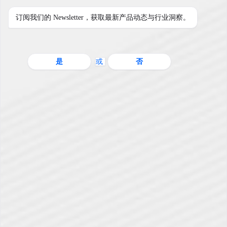
订阅我们的 Newsletter，获取最新产品动态与行业洞察。
是
或
否
如何评估 CRM 系统及相关
技术
主页
›
行业洞察
›
如何评估 CRM 系统及相关技术
只有自动化、数字化和利用现代CRM系统和先进
技术的公司才能生存下来，更不用说在未来十年中蓬
勃发展了。毫无疑问，自大流行以来，波动性、不确
定性、复杂性和模糊性 （VUCA） 的重要性与日俱