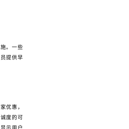
措施。一些
会员提供早
独家优惠，
忠诚度的可
出显示用户