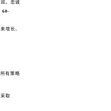
利润。忠诚
60-
未来增长、
非所有策略
您采取