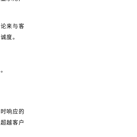
评论来与客
忠诚度。
息。
及时响应的
于超越客户