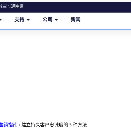
城
试用申请
支持
公司
新闻
建立持久客户忠诚度的 5 种方法
M营销指南
›
建立持久客户忠诚度的 5 种方法