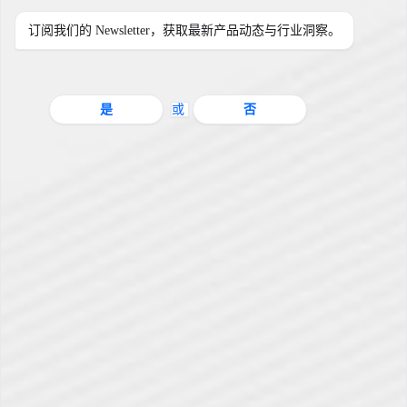
订阅我们的 Newsletter，获取最新产品动态与行业洞察。
EPM营收指南
是
或
否
三个理由：选择基于数据驱动的预算
夏智精益云
2022年6月7日
微信公众号