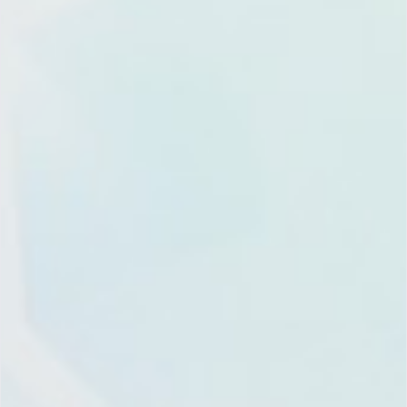
Pricing
Blog
About
Global Marketing
Xiazhi
Center:
Features
CRM
Hotline: 400-668-
Topic
News
7808
Trust
Room
Landline: (021)
and
Xiazhi
6097-7206
Security
Academy
Offices
hello@xiazhi.co
Support
Support
Recruitment
3F, Haidong
Building, 135
Dongfang Road,
WeChat
WeChat
Integration
Partner
Partner
Pudong New
District, Shanghai
Account
Channel
Support
Services
Legal
Marketing
Architect
Information
Cooperation
Get
Hotline:
Mobile
Find
Product
(+86)152-1688-2229
App
My
Compliance
U.S. Hotline：
Instance
+1 (631)888-9588
Get
Business
Chatter
Ask
Cooperation
App
Agentforce