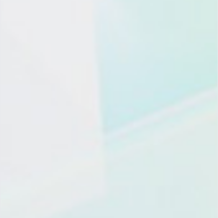
China
+86
提交
Product
Resource
Company
Contact