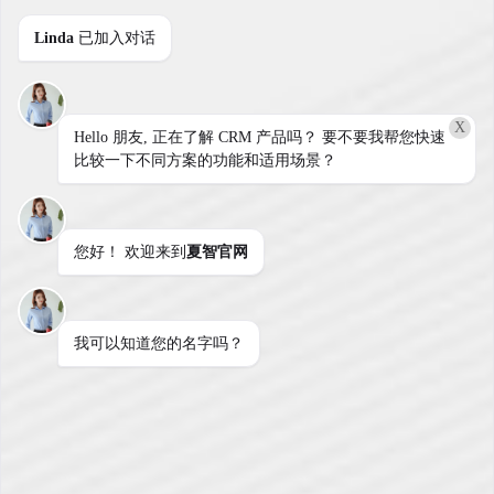
保存
更改。
Linda
已加入对话
如果使用的是连接到
第三方 CDN 的自定义域
名
，请更新“
Target Hostname
”和“
Target
Hostname for Salesforce Edge Network
”字
X
Hello 朋友, 正在了解 CRM 产品吗？ 要不要我帮您快速
段，以确保兼容性。
比较一下不同方案的功能和适用场景？
推迟激活
（
Deferring Activation
）您可以在以
下情况下推迟激活：
您好！ 欢迎来到
夏智官网
需要更新防火墙规则以支持新的 IP 范围。
自定义域名需要重新配置 CDN/代理。
我可以知道您的名字吗？
您希望采用自定义的部署计划。
API 客户端依赖于特定的 SSL/TLS 配置。
若要推迟：
在“
My Domain
”中，取消勾选
Enable