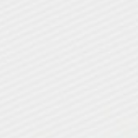
Salesforce Edge Network during scheduled
rollout
”，选择适用原因，然后保存。
重要说明
回滚窗口（Rollback Window）
：启用
后 7 天
内
可禁用；超过该时限，请联系 Salesforce 支持团
队。
数据驻留（Data Residency）
：客户数据
不会
被缓存
；仅标记为可缓存的静态资源会暂时存储在边
缘节点。
Hyperforce 组织
：强烈建议尽早启用，以获得
最佳性能和安全性。