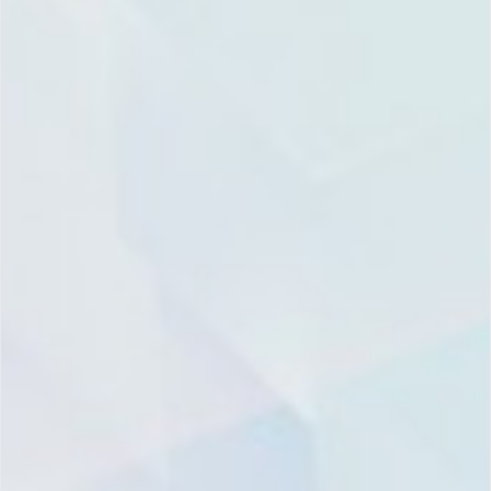
© 2015-2026 夏智科技有限公司
All rights reserved
.
All other trademarks cited herein are the property of their respective owners.
Legal Information
Terms of Use
Privacy Policy
SH ICP 13000388