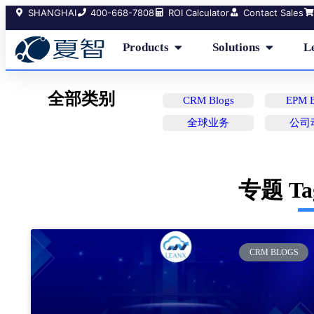
SHANGHAI
400-668-7808
ROI Calculator
Contact Sales
Products
Solutions
L
全部类别
CRM Blogs
EPM B
全球业务
公司
专题 T
CRM BLOGS