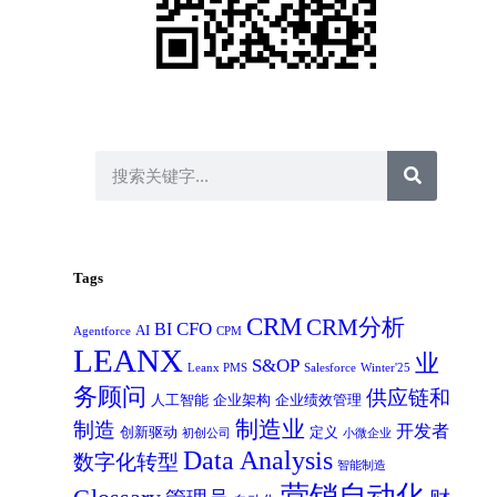
Tags
CRM
CRM分析
CFO
BI
AI
Agentforce
CPM
LEANX
业
S&OP
Leanx PMS
Salesforce
Winter'25
务顾问
供应链和
人工智能
企业架构
企业绩效管理
制造业
制造
开发者
创新驱动
定义
初创公司
小微企业
Data Analysis
数字化转型
智能制造
营销自动化