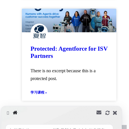
Protected: Agentforce for ISV
Partners
There is no excerpt because this is a
protected post.
学习课程 »