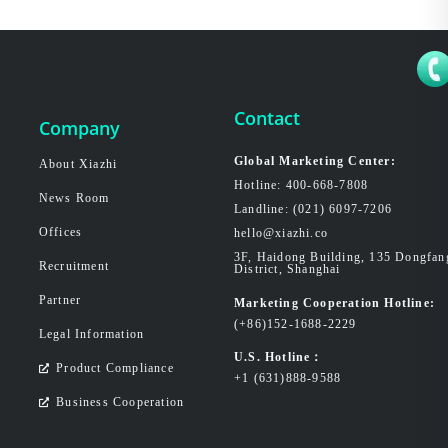
Contact
Company
Global Marketing Center:
About Xiazhi
Hotline: 400-668-7808
News Room
Landline: (021) 6097-7206
Offices
hello@xiazhi.co
3F, Haidong Building, 135 Dongfa
Recruitment
District, Shanghai
Partner
Marketing Cooperation Hotline:
(+86)152-1688-2229
Legal Information
U.S. Hotline：
Product Compliance
+1 (631)888-9588
Business Cooperation