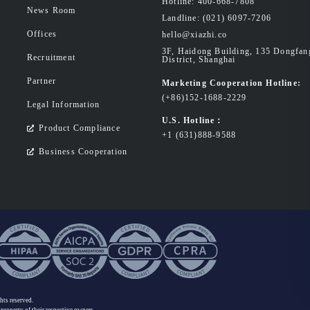
Hotline: 400-668-7808
News Room
Landline: (021) 6097-7206
Offices
hello@xiazhi.co
3F, Haidong Building, 135 Dongfa
Recruitment
District, Shanghai
Partner
Marketing Cooperation Hotline:
(+86)152-1688-2229
Legal Information
U.S. Hotline：
Product Compliance
+1 (631)888-9588
Business Cooperation
ghts reserved
.
 property of their respective owners.