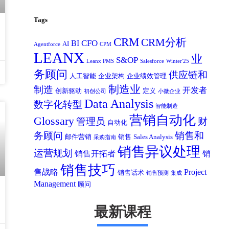
Tags
CRM
CRM分析
CFO
BI
AI
Agentforce
CPM
LEANX
业
S&OP
Leanx PMS
Salesforce
Winter'25
务顾问
供应链和
人工智能
企业架构
企业绩效管理
制造业
制造
开发者
创新驱动
定义
初创公司
小微企业
Data Analysis
数字化转型
智能制造
营销自动化
Glossary
管理员
财
自动化
务顾问
销售和
邮件营销
销售
Sales Analysis
采购指南
销售异议处理
运营规划
销售开拓者
销
销售技巧
售战略
Project
销售话术
销售预测
集成
Management
顾问
最新课程