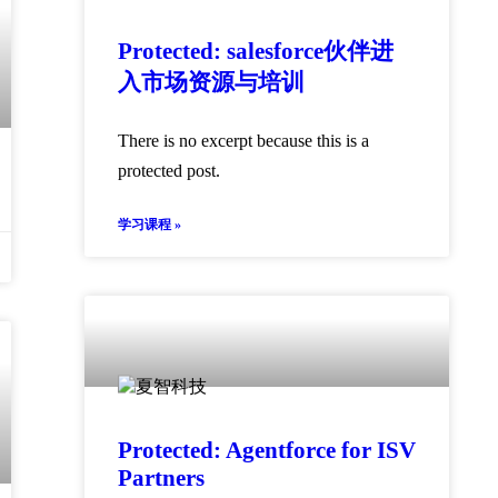
Protected: salesforce伙伴进
入市场资源与培训
There is no excerpt because this is a
protected post.
学习课程 »
Protected: Agentforce for ISV
Partners