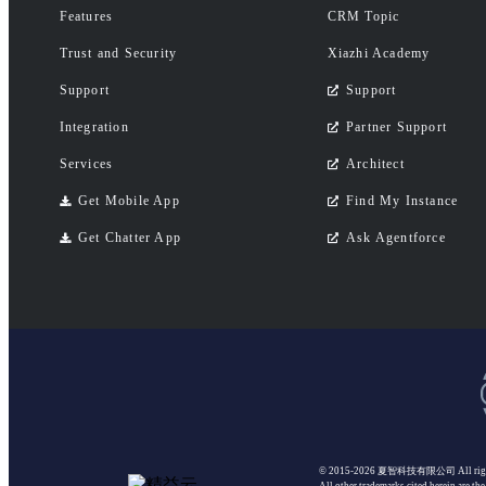
Features
CRM Topic
Trust and Security
Xiazhi Academy
Support
Support
Integration
Partner Support
Services
Architect
Get Mobile App
Find My Instance
Get Chatter App
Ask Agentforce
© 2015-2026 夏智科技有限公司
All ri
All other trademarks cited herein are the