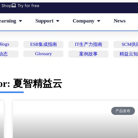
Shop
Try for free
earning
Support
Company
News
logs
ESB集成指南
IT生产力指南
SCM供
Glossary
动态
案例故事
精益云
or:
夏智精益云
产品发布