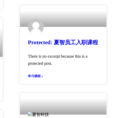
Protected: 夏智员工入职课程
There is no excerpt because this is a
protected post.
学习课程 »