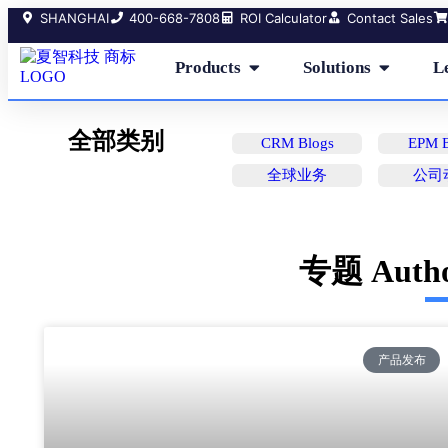
SHANGHAI
400-668-7808
ROI Calculator
Contact Sales
Products
Solutions
L
全部类别
CRM Blogs
EPM B
全球业务
公司
专题 Auth
产品发布