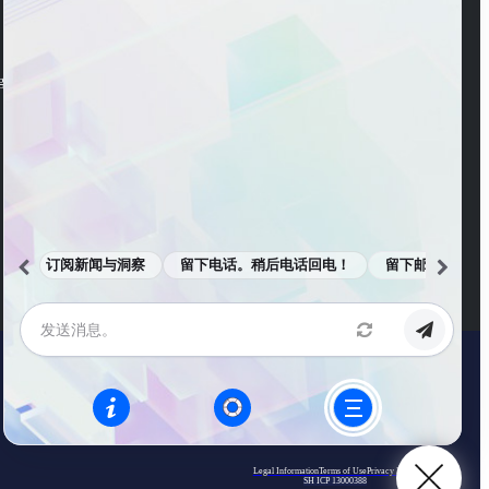
WeChat Channel
ng Road, Pudong New
订阅新闻与洞察
留下电话。稍后电话回电！
留下邮箱。邮件
Legal Information
Terms of Use
Privacy Policy
SH ICP 13000388