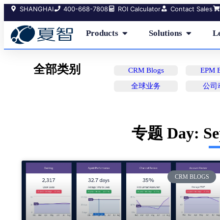
SHANGHAI
400-668-7808
ROI Calculator
Contact Sales
Products
Solutions
L
全部类别
CRM Blogs
EPM B
全球业务
公司
专题 Day: Sep
CRM BLOGS