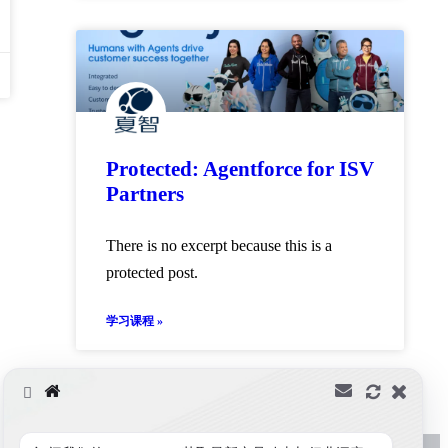
Protected: Agentforce for ISV
Partners
There is no excerpt because this is a
protected post.
学习课程 »