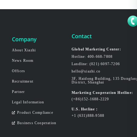
Contact
Company
Global Marketing Center:
About Xiazhi
Hotline: 400-668-7808
News Room
Landline: (021) 6097-7206
Offices
hello@xiazhi.co
3F, Haidong Building, 135 Dongfa
Recruitment
District, Shanghai
Partner
Marketing Cooperation Hotline:
(+86)152-1688-2229
Legal Information
U.S. Hotline：
Product Compliance
+1 (631)888-9588
Business Cooperation