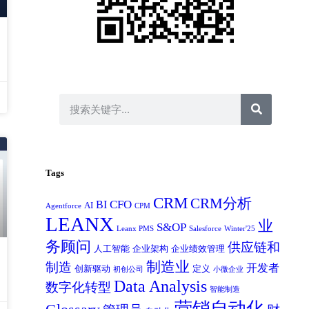
Tags
CRM
CRM分析
CFO
BI
AI
Agentforce
CPM
LEANX
业
S&OP
Leanx PMS
Salesforce
Winter'25
务顾问
供应链和
人工智能
企业架构
企业绩效管理
制造业
制造
开发者
创新驱动
定义
初创公司
小微企业
Data Analysis
数字化转型
智能制造
营销自动化